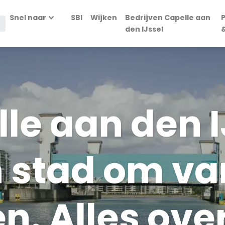
Snel naar
SBI
Wijken
Bedrijven Capelle aan
den IJssel
le aan den I
 stad om va
. Alles over