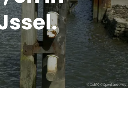
Jssel.
©
CARTO
©
OpenStreetMap