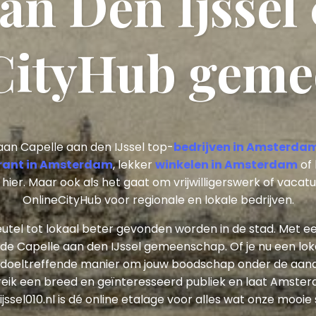
an Den Ijssel
CityHub gemee
an Capelle aan den IJssel top-
bedrijven in Amsterda
rant in Amsterdam
, lekker
winkelen in Amsterdam
of 
 hier. Maar ook als het gaat om vrijwilligerswerk of vaca
OnlineCityHub voor regionale en lokale bedrijven.
leutel tot lokaal beter gevonden worden in de stad. Met 
 de Capelle aan den IJssel gemeenschap. Of je nu een loka
n doeltreffende manier om jouw boodschap onder de aan
reik een breed en geïnteresseerd publiek en laat Amsterd
sel010.nl is dé online etalage voor alles wat onze mooie 