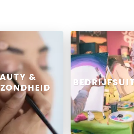
AUTY &
BEDRIJFSUI
EZONDHEID