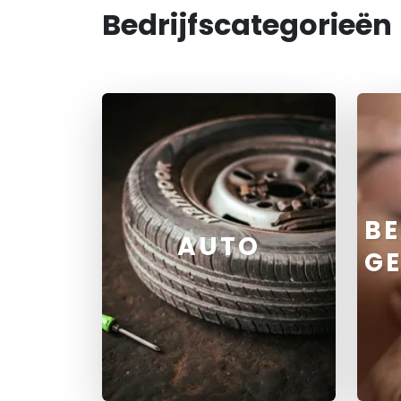
Bedrijfscategorieën
BE
AUTO
G