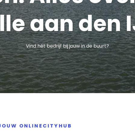
le aan den I
Vind hét bedrijf bij jouw in de buurt?
: JOUW ONLINECITYHUB