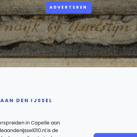
ADVERTEREN
 AAN DEN IJSSEL
verspreiden in Capelle aan
aandenijssel010.nl is de