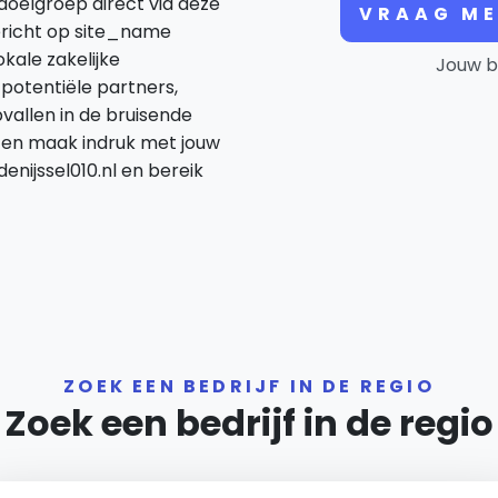
 doelgroep direct via deze
VRAAG ME
richt op site_name
kale zakelijke
Jouw b
potentiële partners,
pvallen in de bruisende
l en maak indruk met jouw
enijssel010.nl en bereik
ZOEK EEN BEDRIJF IN DE REGIO
Zoek een bedrijf in de regio