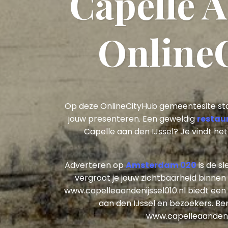
Capelle A
Online
Op deze OnlineCityHub gemeentesite sta
jouw presenteren. Een geweldig
restau
Capelle aan den IJssel? Je vindt het
Adverteren op
Amsterdam 020
is de s
vergroot je jouw zichtbaarheid binnen
www.capelleaandenijssel010.nl biedt ee
aan den IJssel en bezoekers. Be
www.capelleaandenijs