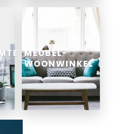
MTE
MEUBEL-
WOONWINKEL